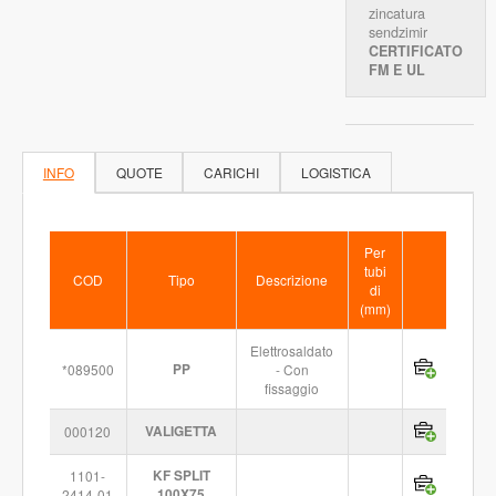
zincatura
sendzimir
CERTIFICATO
FM E UL
INFO
QUOTE
CARICHI
LOGISTICA
Per
tubi
COD
Tipo
Descrizione
di
(mm)
Elettrosaldato
*089500
PP
- Con
fissaggio
000120
VALIGETTA
1101-
KF SPLIT
2414-01
100X75