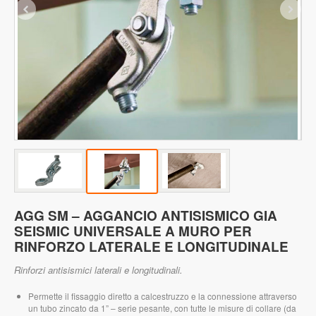
AGG SM – AGGANCIO ANTISISMICO GIA
SEISMIC UNIVERSALE A MURO PER
RINFORZO LATERALE E LONGITUDINALE
Rinforzi antisismici laterali e longitudinali.
Permette il fissaggio diretto a calcestruzzo e la connessione attraverso
un tubo zincato da 1” – serie pesante, con tutte le misure di collare (da