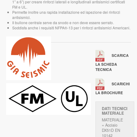
1” a 6”) per creare rinforzi laterali e longitudinali antisismici certificati
FM e UL.
Permette inoltre una rapida installazione ed ispezione dei rinforzi
antisismici.
Il bullone centrale serve da snodo e non deve essere serrato.
Soddisfa anche i requisiti NFPA®-13 per i rinforzi antisismici Americani.
SCARICA
LA SCHEDA
TECNICA
SCARICHI
LA BROCHURE
DATI TECNICI
MATERIALE
MATERIALE
= Acciaio
DX51D EN
10142