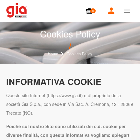
0
T
o
g
g
Cookies Policy
l
e
n
a
Home
Cookies Policy
v
i
g
a
INFORMATIVA COOKIE
t
i
o
Questo sito Internet (https://www.gia.it) è di proprietà della
n
società Gia S.p.a., con sede in Via Sac. A. Cremona, 12 - 28069
Trecate (NO).
Poiché sul nostro Sito sono utilizzati dei c.d. cookie per
diverse finalità, con questa informativa vogliamo spiegarti