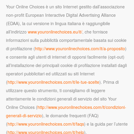
Your Online Choices è un sito Internet gestito dall’associazione
non-profit European Interactive Digital Advertising Alliance
(EDAA), la cui versione in lingua italiana è raggiungibile
all’indirizzo
www.youronlinechoices.eu/it/
, che fornisce
informazioni sulla pubblicità comportamentale basata sui cookie
di profilazione (
http://www.youronlinechoices.com/it/a-proposito
)
e consente agli utenti di internet di opporsi facilmente (opt-out)
all’installazione dei principali cookie di profilazione installati dagli
operatori pubblicitari ed utilizzati su siti Internet
(
http://www.youronlinechoices.com/it/le-tue-scelte
). Prima di
utilizzare questo strumento, ti consigliamo di leggere
attentamente le condizioni generali di servizio del sito Your
Online Choices (
http://www.youronlinechoices.com/it/condizioni-
generali-di-servizio
), le domande frequenti (FAQ)
(
http://www.youronlinechoices.com/it/faqs
) e la guida per l’utente
(
http://www.youronlinechoices.com/it/help
).