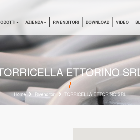
ODOTTI
AZIENDA
RIVENDITORI
DOWNLOAD
VIDEO
B
TORRICELLA ETTORINO SR
Home
Rivenditori
TORRICELLA ETTORINO SRL