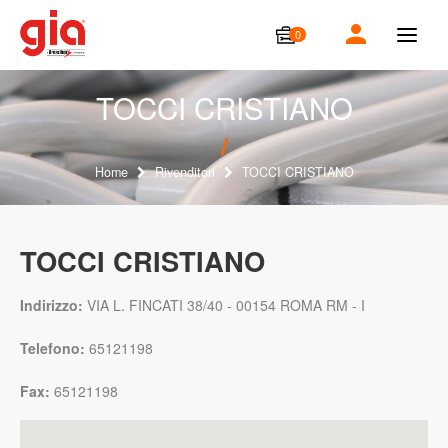
0
T
o
g
g
TOCCI CRISTIANO
l
e
n
a
Home
Rivenditori
TOCCI CRISTIANO
v
i
g
a
TOCCI CRISTIANO
t
i
o
Indirizzo:
VIA L. FINCATI 38/40 - 00154 ROMA RM - I
n
Telefono:
65121198
Fax:
65121198