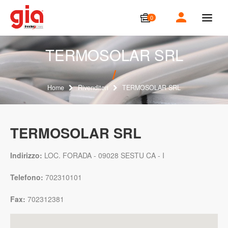
0
T
o
g
g
TERMOSOLAR SRL
l
e
n
a
Home
Rivenditori
TERMOSOLAR SRL
v
i
g
a
TERMOSOLAR SRL
t
i
o
Indirizzo:
LOC. FORADA - 09028 SESTU CA - I
n
Telefono:
702310101
Fax:
702312381