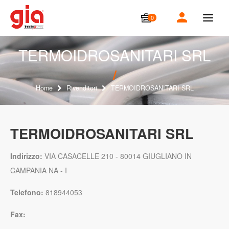
0
T
o
g
g
TERMOIDROSANITARI SRL
l
e
n
a
Home
Rivenditori
TERMOIDROSANITARI SRL
v
i
g
a
TERMOIDROSANITARI SRL
t
i
o
Indirizzo:
VIA CASACELLE 210 - 80014 GIUGLIANO IN
n
CAMPANIA NA - I
Telefono:
818944053
Fax: