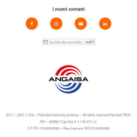
I nostri contatti
2017 – 2021 © Gia – Patented fastening systems – All rights reserved Number REA:
NO – 229867 Cap Soc € 1.176.471 i.v.
C.F./P.I. 07245050963 – Reg Imprese: NO07245050963