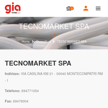
0
T
o
g
g
TECNOMARKET SPA
l
e
n
a
Home
Rivenditori
TECNOMARKET SPA
v
i
g
a
TECNOMARKET SPA
t
i
o
Indirizzo:
VIA CASILINA KM 21 - 00040 MONTECOMPATRI RM
n
- I
Telefono:
694771054
Fax:
69476004