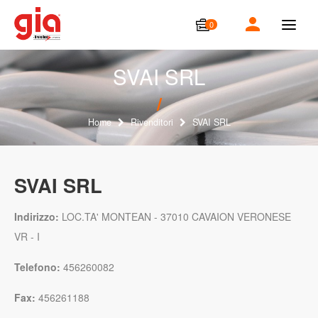
0
T
o
g
g
SVAI SRL
l
e
n
a
Home
Rivenditori
SVAI SRL
v
i
g
a
SVAI SRL
t
i
o
Indirizzo:
LOC.TA' MONTEAN - 37010 CAVAION VERONESE
n
VR - I
Telefono:
456260082
Fax:
456261188