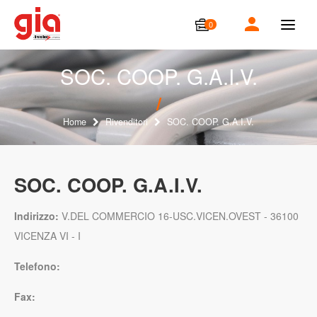
0
T
o
g
g
SOC. COOP. G.A.I.V.
l
e
n
a
Home
Rivenditori
SOC. COOP. G.A.I.V.
v
i
g
a
SOC. COOP. G.A.I.V.
t
i
o
Indirizzo:
V.DEL COMMERCIO 16-USC.VICEN.OVEST - 36100
n
VICENZA VI - I
Telefono:
Fax: