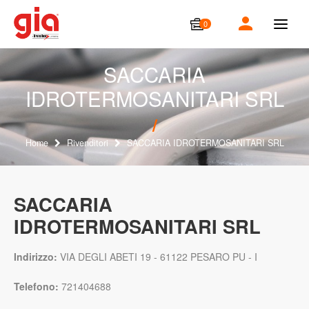
0
T
o
g
g
SACCARIA
l
IDROTERMOSANITARI SRL
e
n
a
v
i
Home
Rivenditori
SACCARIA IDROTERMOSANITARI SRL
g
a
t
i
SACCARIA
o
IDROTERMOSANITARI SRL
n
Indirizzo:
VIA DEGLI ABETI 19 - 61122 PESARO PU - I
Telefono:
721404688