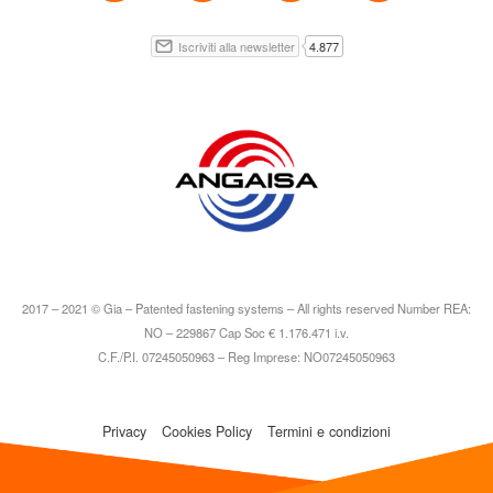
2017 – 2021 © Gia – Patented fastening systems – All rights reserved Number REA:
NO – 229867 Cap Soc € 1.176.471 i.v.
C.F./P.I. 07245050963 – Reg Imprese: NO07245050963
Privacy
Cookies Policy
Termini e condizioni