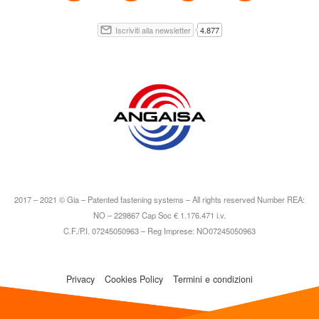
2017 – 2021 © Gia – Patented fastening systems – All rights reserved Number REA:
NO – 229867 Cap Soc € 1.176.471 i.v.
C.F./P.I. 07245050963 – Reg Imprese: NO07245050963
Privacy
Cookies Policy
Termini e condizioni