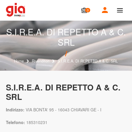
0
T
o
g
g
S.I.R.E.A. DI REPETTO A & C.
l
SRL
e
n
a
v
i
Home
Rivenditori
S.I.R.E.A. DI REPETTO A & C. SRL
g
a
t
i
S.I.R.E.A. DI REPETTO A & C.
o
SRL
n
Indirizzo:
VIA BONTA' 95 - 16043 CHIAVARI GE - I
Telefono:
185310231