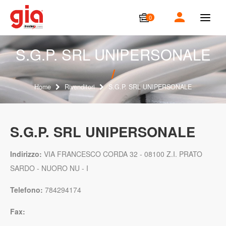
0
T
o
g
g
S.G.P. SRL UNIPERSONALE
l
e
n
a
Home
Rivenditori
S.G.P. SRL UNIPERSONALE
v
i
g
a
S.G.P. SRL UNIPERSONALE
t
i
o
Indirizzo:
VIA FRANCESCO CORDA 32 - 08100 Z.I. PRATO
n
SARDO - NUORO NU - I
Telefono:
784294174
Fax: