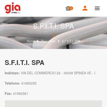
0
T
o
g
g
S.F.I.T.I. SPA
l
e
n
a
Home
Rivenditori
S.F.I.T.I. SPA
v
i
g
a
S.F.I.T.I. SPA
t
i
o
Indirizzo:
VIA DEL COMMERCIO 22 - 30038 SPINEA VE - I
n
Telefono:
41990255
Fax:
41990361