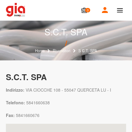
0
T
o
g
g
S.C.T. SPA
l
e
n
a
Home
Rivenditori
S.C.T. SPA
v
i
g
a
S.C.T. SPA
t
i
o
Indirizzo:
VIA CIOCCHE 108 - 55047 QUERCETA LU - I
n
Telefono:
5841660638
Fax:
5841660676