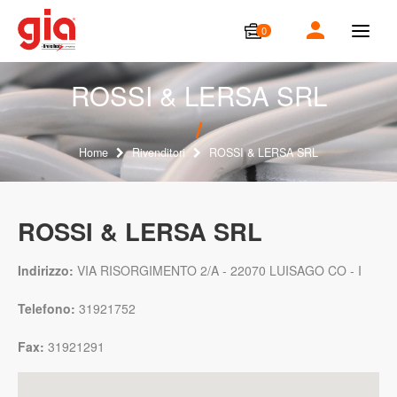
0
T
o
g
g
ROSSI & LERSA SRL
l
e
n
a
Home
Rivenditori
ROSSI & LERSA SRL
v
i
g
a
ROSSI & LERSA SRL
t
i
o
Indirizzo:
VIA RISORGIMENTO 2/A - 22070 LUISAGO CO - I
n
Telefono:
31921752
Fax:
31921291