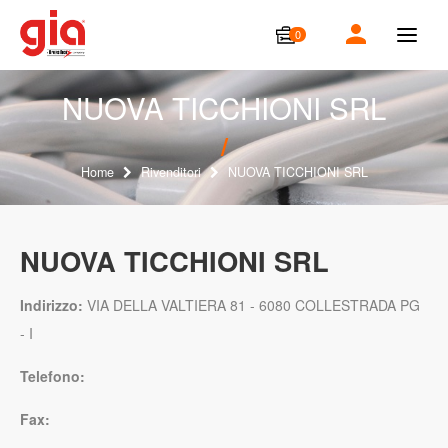
0
T
o
g
g
NUOVA TICCHIONI SRL
l
e
n
a
Home
Rivenditori
NUOVA TICCHIONI SRL
v
i
g
a
NUOVA TICCHIONI SRL
t
i
o
Indirizzo:
VIA DELLA VALTIERA 81 - 6080 COLLESTRADA PG
n
- I
Telefono:
Fax: