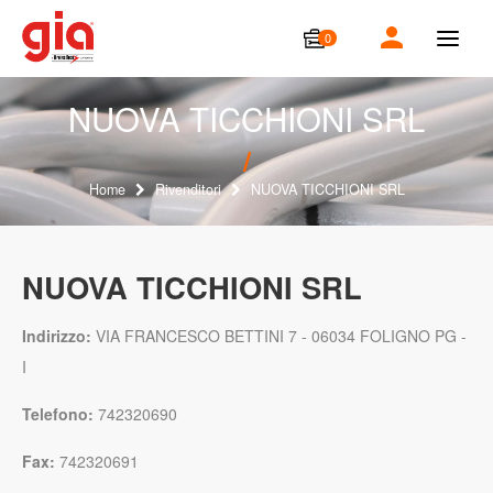
0
T
o
g
g
NUOVA TICCHIONI SRL
l
e
n
a
Home
Rivenditori
NUOVA TICCHIONI SRL
v
i
g
a
NUOVA TICCHIONI SRL
t
i
o
Indirizzo:
VIA FRANCESCO BETTINI 7 - 06034 FOLIGNO PG -
n
I
Telefono:
742320690
Fax:
742320691