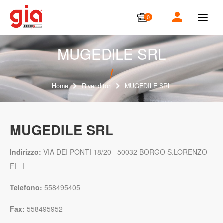
0
T
o
g
g
MUGEDILE SRL
l
e
n
a
Home
Rivenditori
MUGEDILE SRL
v
i
g
a
MUGEDILE SRL
t
i
o
Indirizzo:
VIA DEI PONTI 18/20 - 50032 BORGO S.LORENZO
n
FI - I
Telefono:
558495405
Fax:
558495952