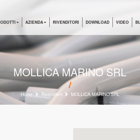
ODOTTI
AZIENDA
RIVENDITORI
DOWNLOAD
VIDEO
B
MOLLICA MARINO SRL
Home
Rivenditori
MOLLICA MARINO SRL