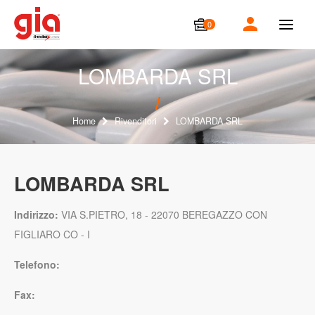
0
T
o
g
g
LOMBARDA SRL
l
e
n
a
Home
Rivenditori
LOMBARDA SRL
v
i
g
a
LOMBARDA SRL
t
i
o
Indirizzo:
VIA S.PIETRO, 18 - 22070 BEREGAZZO CON
n
FIGLIARO CO - I
Telefono:
Fax: