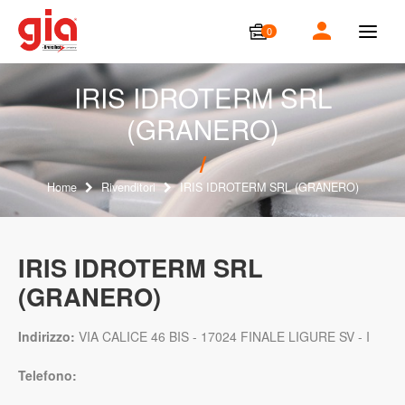
0
T
o
g
g
IRIS IDROTERM SRL
l
(GRANERO)
e
n
a
v
i
Home
Rivenditori
IRIS IDROTERM SRL (GRANERO)
g
a
t
i
IRIS IDROTERM SRL
o
(GRANERO)
n
Indirizzo:
VIA CALICE 46 BIS - 17024 FINALE LIGURE SV - I
Telefono: