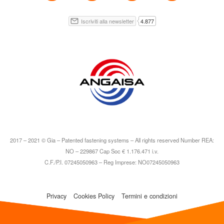
2017 – 2021 © Gia – Patented fastening systems – All rights reserved Number REA:
NO – 229867 Cap Soc € 1.176.471 i.v.
C.F./P.I. 07245050963 – Reg Imprese: NO07245050963
Privacy
Cookies Policy
Termini e condizioni