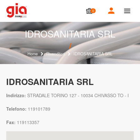
0
T
o
g
g
IDROSANITARIA SRL
l
e
n
a
Home
Rivenditori
IDROSANITARIA SRL
v
i
g
a
IDROSANITARIA SRL
t
i
o
Indirizzo:
STRADALE TORINO 127 - 10034 CHIVASSO TO - I
n
Telefono:
119101789
Fax:
119113357