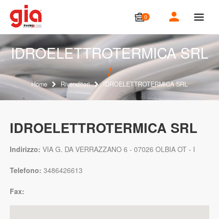
0
T
o
g
g
IDROELETTROTERMICA SRL
l
e
n
a
Home
Rivenditori
IDROELETTROTERMICA SRL
v
i
g
a
IDROELETTROTERMICA SRL
t
i
o
Indirizzo:
VIA G. DA VERRAZZANO 6 - 07026 OLBIA OT - I
n
Telefono:
3486426613
Fax: