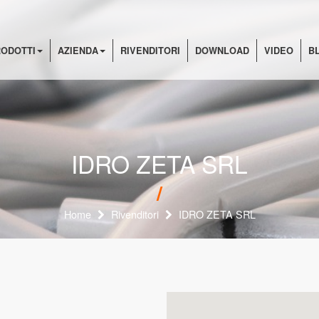
ODOTTI
AZIENDA
RIVENDITORI
DOWNLOAD
VIDEO
B
IDRO ZETA SRL
Home
Rivenditori
IDRO ZETA SRL