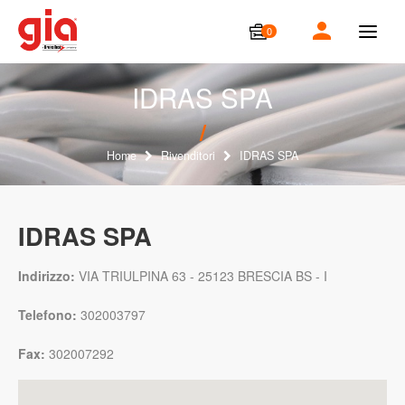
0
T
o
g
g
IDRAS SPA
l
e
n
a
Home
Rivenditori
IDRAS SPA
v
i
g
a
IDRAS SPA
t
i
o
Indirizzo:
VIA TRIULPINA 63 - 25123 BRESCIA BS - I
n
Telefono:
302003797
Fax:
302007292