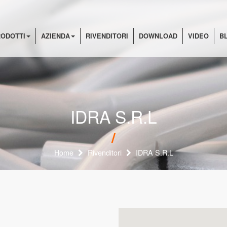
ODOTTI
AZIENDA
RIVENDITORI
DOWNLOAD
VIDEO
B
IDRA S.R.L
Home
Rivenditori
IDRA S.R.L