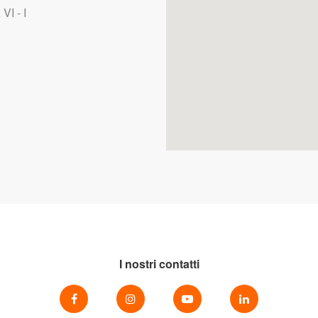
I - I
I nostri contatti