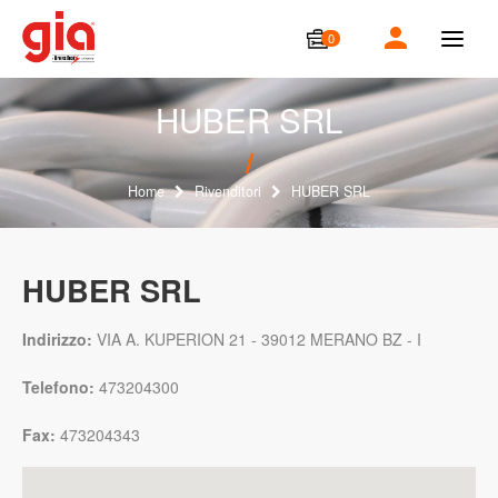
0
T
o
g
g
HUBER SRL
l
e
n
a
Home
Rivenditori
HUBER SRL
v
i
g
a
HUBER SRL
t
i
o
Indirizzo:
VIA A. KUPERION 21 - 39012 MERANO BZ - I
n
Telefono:
473204300
Fax:
473204343