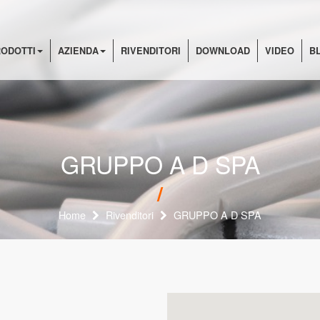
ODOTTI
AZIENDA
RIVENDITORI
DOWNLOAD
VIDEO
B
GRUPPO A D SPA
Home
Rivenditori
GRUPPO A D SPA