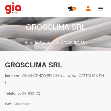
0
T
o
g
g
GROSCLIMA SRL
l
e
n
a
Home
Rivenditori
GROSCLIMA SRL
v
i
g
a
GROSCLIMA SRL
t
i
o
Indirizzo:
VIA VINCENZO BELLINI 43 - 47841 CATTOLICA RN -
n
I
Telefono:
541833172
Fax:
541832007