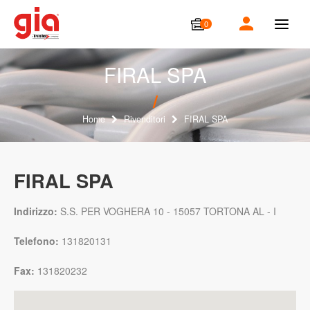
0
T
o
g
g
FIRAL SPA
l
e
n
a
Home
Rivenditori
FIRAL SPA
v
i
g
a
FIRAL SPA
t
i
o
Indirizzo:
S.S. PER VOGHERA 10 - 15057 TORTONA AL - I
n
Telefono:
131820131
Fax:
131820232