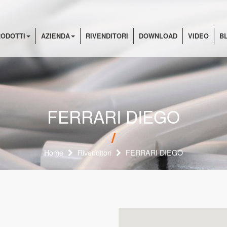
ODOTTI
AZIENDA
RIVENDITORI
DOWNLOAD
VIDEO
B
FERRARI DIEGO
Home
Rivenditori
FERRARI DIEGO