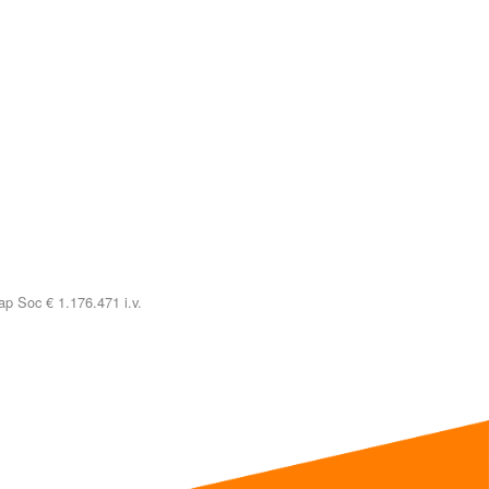
p Soc € 1.176.471 i.v.