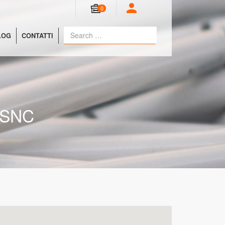
0
LOG
CONTATTI
 SNC