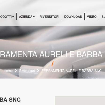
ODOTTI
AZIENDA
RIVENDITORI
DOWNLOAD
VIDEO
B
RAMENTA AURELI E BARBA
Home
Rivenditori
FERRAMENTA AURELI E BARBA SNC
BA SNC