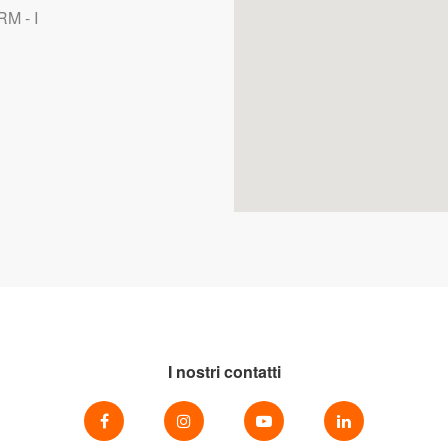
M - I
I nostri contatti