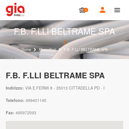
0
T
o
g
g
F.B. F.LLI BELTRAME SPA
l
e
n
a
Home
Rivenditori
F.B. F.LLI BELTRAME SPA
v
i
g
a
F.B. F.LLI BELTRAME SPA
t
i
o
Indirizzo:
VIA E.FERMI 8 - 35013 CITTADELLA PD - I
n
Telefono:
499401145
Fax:
495972593