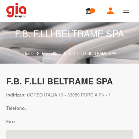
0
T
o
g
g
F.B. F.LLI BELTRAME SPA
l
e
n
a
Home
Rivenditori
F.B. F.LLI BELTRAME SPA
v
i
g
a
F.B. F.LLI BELTRAME SPA
t
i
o
Indirizzo:
CORSO ITALIA 19 - 33080 PORCIA PN - I
n
Telefono:
Fax: