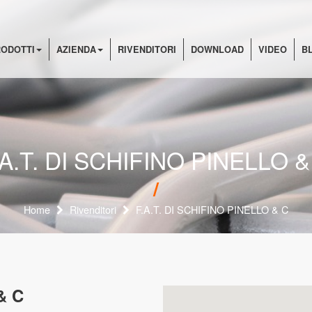
ODOTTI
AZIENDA
RIVENDITORI
DOWNLOAD
VIDEO
B
.A.T. DI SCHIFINO PINELLO &
Home
Rivenditori
F.A.T. DI SCHIFINO PINELLO & C
& C