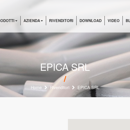
ODOTTI
AZIENDA
RIVENDITORI
DOWNLOAD
VIDEO
B
EPICA SRL
Home
Rivenditori
EPICA SRL