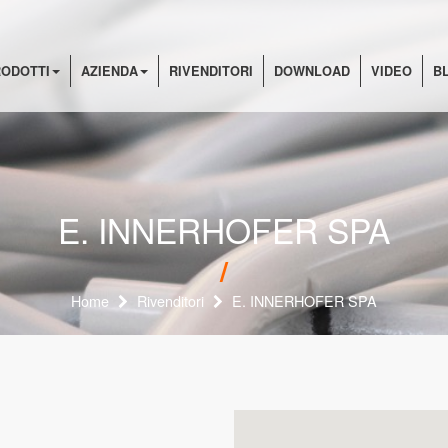
ODOTTI
AZIENDA
RIVENDITORI
DOWNLOAD
VIDEO
B
E. INNERHOFER SPA
Home
Rivenditori
E. INNERHOFER SPA