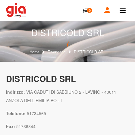
0
T
o
g
g
DISTRICOLD SRL
l
e
n
a
Home
Rivenditori
DISTRICOLD SRL
v
i
g
a
DISTRICOLD SRL
t
i
o
Indirizzo:
VIA CADUTI DI SABBIUNO 2 - LAVINO - 40011
n
ANZOLA DELL'EMILIA BO - I
Telefono:
51734565
Fax:
51736844