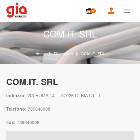
0
T
o
g
g
COM.IT. SRL
l
e
n
a
Home
Rivenditori
COM.IT. SRL
v
i
g
a
COM.IT. SRL
t
i
o
Indirizzo:
VIA ROMA 141 - 07026 OLBIA OT - I
n
Telefono:
789646008
Fax:
789646008