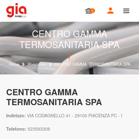
0
T
o
g
g
CENTRO GAMMA
l
TERMOSANITARIA SPA
e
n
a
v
i
Home
Rivenditori
CENTRO GAMMA TERMOSANITARIA SPA
g
a
t
i
CENTRO GAMMA
o
TERMOSANITARIA SPA
n
Indirizzo:
VIA CODAGNELLO 41 - 29100 PIACENZA PC - I
Telefono:
523593308