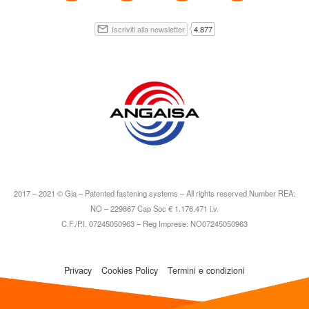
2017 – 2021 © Gia – Patented fastening systems – All rights reserved Number REA:
NO – 229867 Cap Soc € 1.176.471 i.v.
C.F./P.I. 07245050963 – Reg Imprese: NO07245050963
Privacy
Cookies Policy
Termini e condizioni