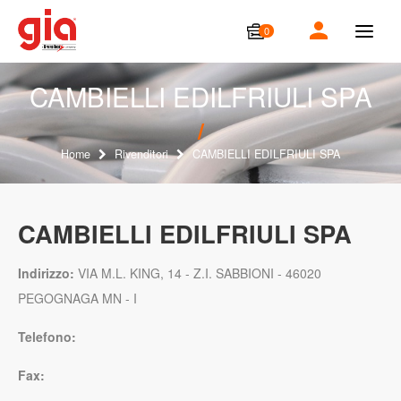
0
T
o
g
g
CAMBIELLI EDILFRIULI SPA
l
e
n
a
Home
Rivenditori
CAMBIELLI EDILFRIULI SPA
v
i
g
a
CAMBIELLI EDILFRIULI SPA
t
i
o
Indirizzo:
VIA M.L. KING, 14 - Z.I. SABBIONI - 46020
n
PEGOGNAGA MN - I
Telefono:
Fax: