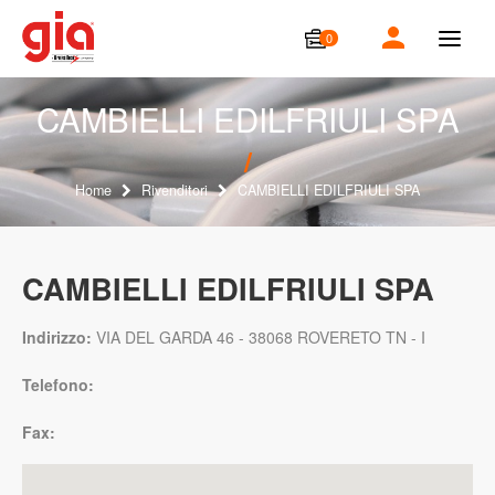
0
T
o
g
g
CAMBIELLI EDILFRIULI SPA
l
e
n
a
Home
Rivenditori
CAMBIELLI EDILFRIULI SPA
v
i
g
a
CAMBIELLI EDILFRIULI SPA
t
i
o
Indirizzo:
VIA DEL GARDA 46 - 38068 ROVERETO TN - I
n
Telefono:
Fax: