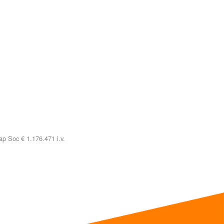
p Soc € 1.176.471 i.v.