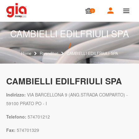
0
T
o
g
g
CAMBIELLI EDILFRIULI SPA
l
e
n
a
Home
Rivenditori
CAMBIELLI EDILFRIULI SPA
v
i
g
a
CAMBIELLI EDILFRIULI SPA
t
i
o
Indirizzo:
VIA BARCELLONA 9 (ANG.STRADA COMPARTO) -
n
59100 PRATO PO - I
Telefono:
574701212
Fax:
574701329