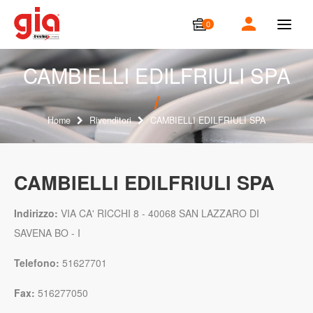
0
T
o
g
g
CAMBIELLI EDILFRIULI SPA
l
e
n
a
Home
Rivenditori
CAMBIELLI EDILFRIULI SPA
v
i
g
a
CAMBIELLI EDILFRIULI SPA
t
i
o
Indirizzo:
VIA CA' RICCHI 8 - 40068 SAN LAZZARO DI
n
SAVENA BO - I
Telefono:
51627701
Fax:
516277050