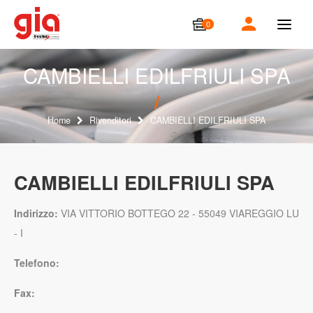
0
T
o
g
g
CAMBIELLI EDILFRIULI SPA
l
e
n
a
Home
Rivenditori
CAMBIELLI EDILFRIULI SPA
v
i
g
a
CAMBIELLI EDILFRIULI SPA
t
i
o
Indirizzo:
VIA VITTORIO BOTTEGO 22 - 55049 VIAREGGIO LU
n
- I
Telefono:
Fax: