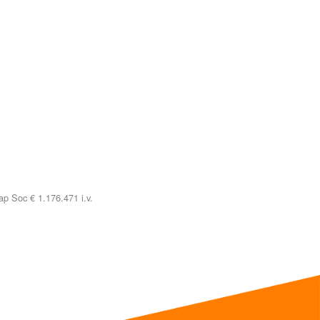
p Soc € 1.176.471 i.v.