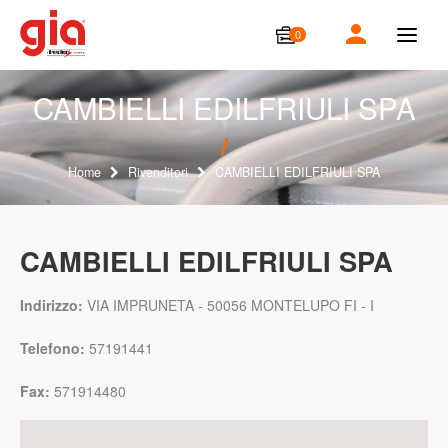
0
T
o
g
g
CAMBIELLI EDILFRIULI SPA
l
e
n
a
Home
Rivenditori
CAMBIELLI EDILFRIULI SPA
v
i
g
a
CAMBIELLI EDILFRIULI SPA
t
i
o
Indirizzo:
VIA IMPRUNETA - 50056 MONTELUPO FI - I
n
Telefono:
57191441
Fax:
571914480