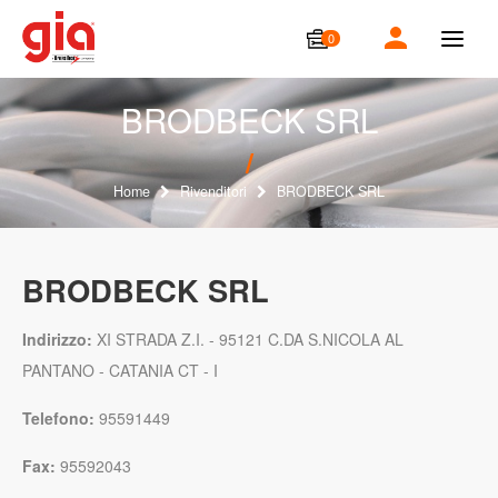
0
T
o
g
g
BRODBECK SRL
l
e
n
a
Home
Rivenditori
BRODBECK SRL
v
i
g
a
BRODBECK SRL
t
i
o
Indirizzo:
XI STRADA Z.I. - 95121 C.DA S.NICOLA AL
n
PANTANO - CATANIA CT - I
Telefono:
95591449
Fax:
95592043